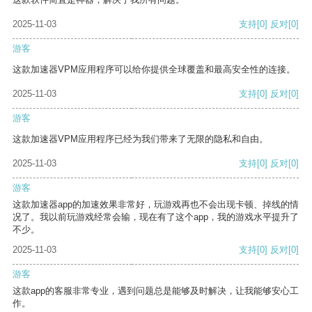
2025-11-03
支持
[0]
反对
[0]
游客
这款加速器VPM应用程序可以给你提供全球覆盖和最高安全性的连接。
2025-11-03
支持
[0]
反对
[0]
游客
这款加速器VPM应用程序已经为我们带来了无限的隐私和自由。
2025-11-03
支持
[0]
反对
[0]
游客
这款加速器app的加速效果非常好，玩游戏再也不会出现卡顿、掉线的情
况了。我以前玩游戏经常会输，现在有了这个app，我的游戏水平提升了
不少。
2025-11-03
支持
[0]
反对
[0]
游客
这款app的客服非常专业，遇到问题总是能够及时解决，让我能够安心工
作。