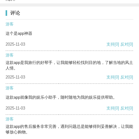
评论
游客
这个是app神器
2025-11-03
支持
[0]
反对
[0]
游客
这款app是我旅行的好帮手，让我能够轻松找到目的地，了解当地的风土
人情。
2025-11-03
支持
[0]
反对
[0]
游客
这款app就像我的娱乐小助手，随时随地为我的娱乐提供帮助。
2025-11-03
支持
[0]
反对
[0]
游客
这款app的售后服务非常完善，遇到问题总是能够得到妥善解决，让我能
够放心购物。