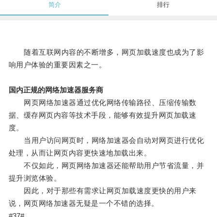
简介
排行
随着互联网内容的不断增多，网页加载速度也成为了影
响用户体验的重要因素之一。
国内正规的网络加速器服务商
网页网络加速器通过优化网络传输路径、压缩传输数
据、缓存网页内容等技术手段，能够有效提升网页加载速
度。
当用户访问网页时，网络加速器会自动对网页进行优化
处理，从而让网页内容更快速地加载出来。
不仅如此，网页网络加速器还能帮助用户节省流量，并
提升浏览体验。
因此，对于那些有需求让网页加载速度更快的用户来
说，网页网络加速器无疑是一个不错的选择。
#37#